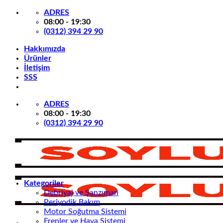
İçeriğe
ADRES
atla
08:00 - 19:30
(0312) 394 29 90
Hakkımızda
Ürünler
İletişim
SSS
ADRES
08:00 - 19:30
(0312) 394 29 90
Kategoriler
Debriyaj ve Şanzıman
Periyodik Bakım
Motor Soğutma Sistemi
Frenler ve Hava Sistemi