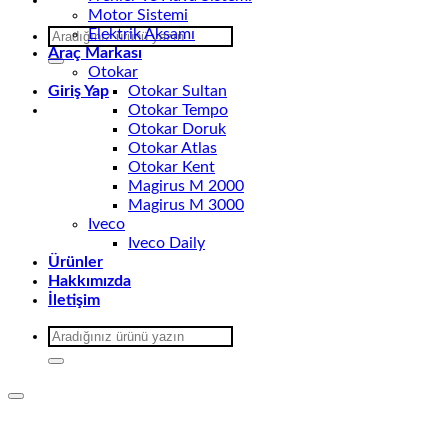
Motor Sistemi
Ara:
Elektrik Aksamı
Araç Markası
Otokar
Giriş Yap
Otokar Sultan
Otokar Tempo
Otokar Doruk
Otokar Atlas
Otokar Kent
Magirus M 2000
Magirus M 3000
Iveco
Iveco Daily
Ürünler
Hakkımızda
İletişim
Ara: