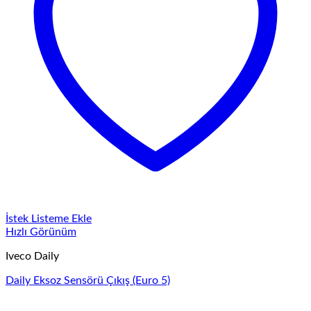
İstek Listeme Ekle
Hızlı Görünüm
Iveco Daily
Daily Eksoz Sensörü Çıkış (Euro 5)