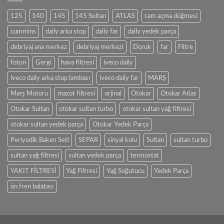
125
140
145
145 Sultan
ATLAS
cam açma düğmesi
cummins
daily arka stop
daily far
daily yedek parça
debriyaj ana merkez
debriyaj merkezi
Doruk
far
Filtre
foton
Gergi
hava filtresi
iveco daily
iveco daily arka stop lambası
iveco daily far
MARŞ
Marş Motoru
mazot filtresi
orjinal
Otokar
Otokar Atlas
Otokar Sultan
otokar sultan turbo
otokar sultan yağ filtresi
otokar sultan yedek parça
Otokar Yedek Parça
Periyodik Bakım Seti
SEPAR
sinyal kolu
Sultan
sultan turbo
sultan yağ filtresi
sultan yedek parça
termostat
YAKIT FİLTRESİ
Yağ Filtresi
Yağ Soğutucu
Yedek Parça
ön fren balatası