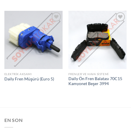
İSTEK
İSTEK
LISTEME
LISTEME
EKLE
EKLE
ELEKTRIK AKSAMI
FRENLER VE HAVA SISTEMI
Daily Ön Fren Balatası 70C15
Daily Fren Müşürü (Euro 5)
Kamyonet Beşer 3994
EN SON