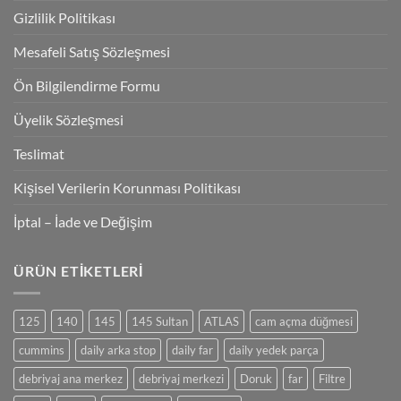
Gizlilik Politikası
Mesafeli Satış Sözleşmesi
Ön Bilgilendirme Formu
Üyelik Sözleşmesi
Teslimat
Kişisel Verilerin Korunması Politikası
İptal – İade ve Değişim
ÜRÜN ETIKETLERI
125
140
145
145 Sultan
ATLAS
cam açma düğmesi
cummins
daily arka stop
daily far
daily yedek parça
debriyaj ana merkez
debriyaj merkezi
Doruk
far
Filtre