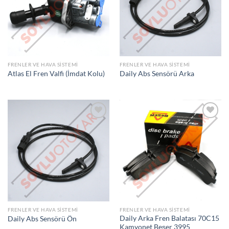
LISTEME
LISTEME
EKLE
EKLE
FRENLER VE HAVA SISTEMI
FRENLER VE HAVA SISTEMI
Atlas El Fren Valfi (İmdat Kolu)
Daily Abs Sensörü Arka
İSTEK
İSTEK
LISTEME
LISTEME
EKLE
EKLE
FRENLER VE HAVA SISTEMI
FRENLER VE HAVA SISTEMI
Daily Arka Fren Balatası 70C15
Daily Abs Sensörü Ön
Kamyonet Beşer 3995