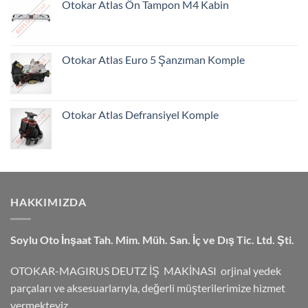
Otokar Atlas Ön Tampon M4 Kabin
Otokar Atlas Euro 5 Şanzıman Komple
Otokar Atlas Defransiyel Komple
HAKKIMIZDA
Soylu Oto İnşaat Tah. Mim. Müh. San. İç ve Dış Tic. Ltd. Şti.
OTOKAR-MAGIRUS DEUTZ İŞ MAKİNASI orjinal yedek
parçaları ve aksesuarlarıyla, değerli müşterilerimize hizmet
vermekteyiz.