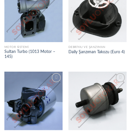
İSTEK
İSTEK
LISTEME
LISTEME
EKLE
EKLE
MOTOR SISTEMI
DEBRIYAJ VE ŞANZIMAN
Sultan Turbo (1013 Motor –
Daily Şanzıman Takozu (Euro 4)
145)
İSTEK
İSTEK
LISTEME
LISTEME
EKLE
EKLE