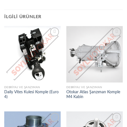
İLGILI ÜRÜNLER
İSTEK
İSTEK
LISTEME
LISTEME
EKLE
EKLE
DEBRIYAJ VE ŞANZIMAN
DEBRIYAJ VE ŞANZIMAN
Daily Vites Kulesi Komple (Euro
Otokar Atlas Şanzıman Komple
4)
M4 Kabin