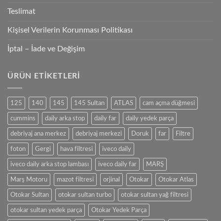
Teslimat
Kişisel Verilerin Korunması Politikası
İptal – İade ve Değişim
ÜRÜN ETIKETLERI
125
140
145
145 Sultan
ATLAS
cam açma düğmesi
cummins
daily arka stop
daily far
daily yedek parça
debriyaj ana merkez
debriyaj merkezi
Doruk
far
Filtre
foton
Gergi
hava filtresi
iveco daily
iveco daily arka stop lambası
iveco daily far
MARŞ
Marş Motoru
mazot filtresi
orjinal
Otokar
Otokar Atlas
Otokar Sultan
otokar sultan turbo
otokar sultan yağ filtresi
otokar sultan yedek parça
Otokar Yedek Parça