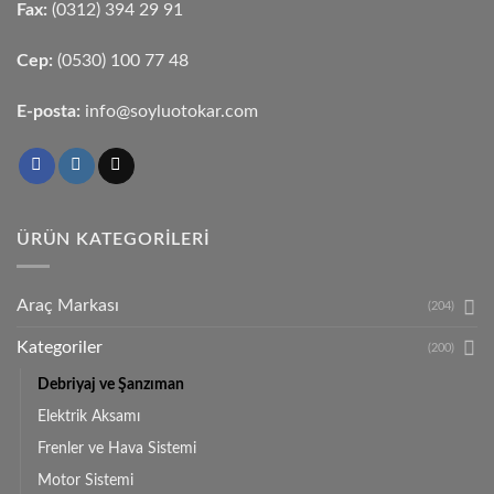
Fax:
(0312) 394 29 91
Cep:
(0530) 100 77 48
E-posta:
info@soyluotokar.com
ÜRÜN KATEGORILERI
Araç Markası
(204)
Kategoriler
(200)
Debriyaj ve Şanzıman
Elektrik Aksamı
Frenler ve Hava Sistemi
Motor Sistemi