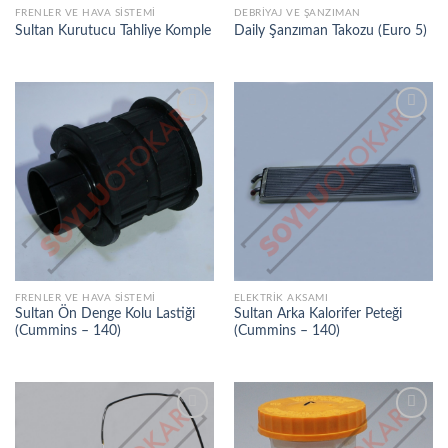
FRENLER VE HAVA SISTEMI
DEBRIYAJ VE ŞANZIMAN
Sultan Kurutucu Tahliye Komple
Daily Şanzıman Takozu (Euro 5)
İSTEK
İSTEK
LISTEME
LISTEME
EKLE
EKLE
FRENLER VE HAVA SISTEMI
ELEKTRIK AKSAMI
Sultan Ön Denge Kolu Lastiği
Sultan Arka Kalorifer Peteği
(Cummins – 140)
(Cummins – 140)