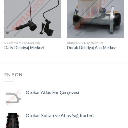
İSTEK
İSTEK
LISTEME
LISTEME
EKLE
EKLE
DEBRIYAJ VE ŞANZIMAN
DEBRIYAJ VE ŞANZIMAN
Daily Debriyaj Merkezi
Doruk Debriyaj Ana Merkez
EN SON
Otokar Atlas Far Çerçevesi
Otokar Sultan ve Atlas Yağ Karteri