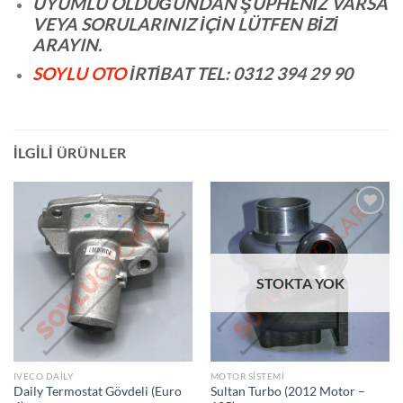
UYUMLU OLDUĞUNDAN ŞÜPHENİZ VARSA
VEYA SORULARINIZ İÇİN LÜTFEN BİZİ
ARAYIN.
SOYLU OTO
İRTİBAT TEL: 0312 394 29 90
İLGILI ÜRÜNLER
İSTEK
İSTEK
LISTEME
LISTEME
STOKTA YOK
EKLE
EKLE
IVECO DAILY
MOTOR SISTEMI
Daily Termostat Gövdeli (Euro
Sultan Turbo (2012 Motor –