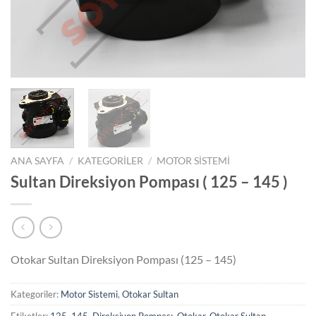
ANA SAYFA
/
KATEGORILER
/
MOTOR SISTEMI
Sultan Direksiyon Pompası ( 125 – 145 )
Otokar Sultan Direksiyon Pompası (125 – 145)
Kategoriler:
Motor Sistemi
,
Otokar Sultan
Etiketler:
125
,
145
,
Direksiyon Pompası
,
Otokar
,
Otokar Sultan