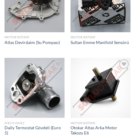
LISTEME
LISTEME
EKLE
EKLE
MOTOR SISTEMI
MOTOR SISTEMI
Atlas Devirdaim (Su Pompası)
Sultan Emme Manifold Sensörü
İSTEK
İSTEK
LISTEME
LISTEME
EKLE
EKLE
IVECO DAILY
MOTOR SISTEMI
Daily Termostat Gövdeli (Euro
Otokar Atlas Arka Motor
5)
Takozu E6