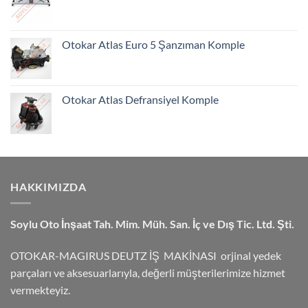
Otokar Atlas Euro 5 Şanzıman Komple
Otokar Atlas Defransiyel Komple
HAKKIMIZDA
Soylu Oto İnşaat Tah. Mim. Müh. San. İç ve Dış Tic. Ltd. Şti.
OTOKAR-MAGIRUS DEUTZ İŞ MAKİNASI orjinal yedek
parçaları ve aksesuarlarıyla, değerli müşterilerimize hizmet
vermekteyiz.