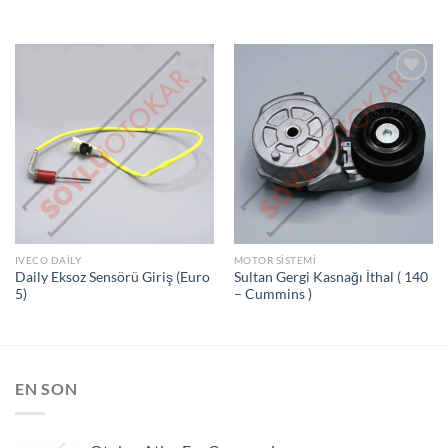
İSTEK
İSTEK
LISTEME
LISTEME
EKLE
EKLE
IVECO DAILY
MOTOR SISTEMI
Daily Eksoz Sensörü Giriş (Euro
Sultan Gergi Kasnağı İthal ( 140
5)
– Cummins )
EN SON