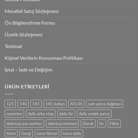
Mesafeli Satış Sözleşmesi
Ön Bilgilendirme Formu
Üyelik Sözleşmesi
Teslimat
Kişisel Verilerin Korunması Politikası
İptal – İade ve Değişim
ÜRÜN ETIKETLERI
125
140
145
145 Sultan
ATLAS
cam açma düğmesi
cummins
daily arka stop
daily far
daily yedek parça
debriyaj ana merkez
debriyaj merkezi
Doruk
far
Filtre
foton
Gergi
hava filtresi
iveco daily