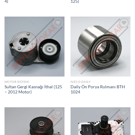
4)
125)
İSTEK
İSTEK
LISTEME
LISTEME
EKLE
EKLE
MOTOR SISTEMI
IVECO DAILY
Sultan Gergi Kasnağı İthal (125
Daily Ön Porya Rulmanı BTH
– 2012 Motor)
1024
İSTEK
İSTEK