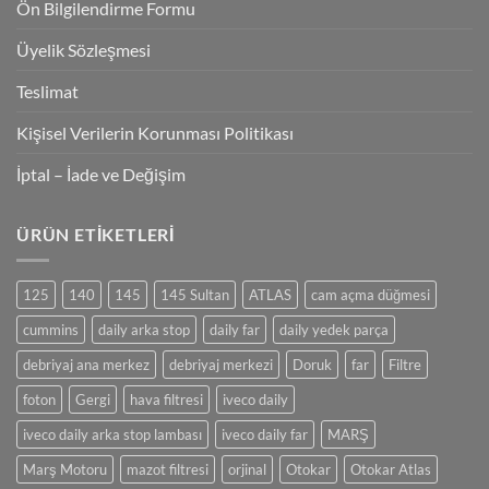
Ön Bilgilendirme Formu
Üyelik Sözleşmesi
Teslimat
Kişisel Verilerin Korunması Politikası
İptal – İade ve Değişim
ÜRÜN ETIKETLERI
125
140
145
145 Sultan
ATLAS
cam açma düğmesi
cummins
daily arka stop
daily far
daily yedek parça
debriyaj ana merkez
debriyaj merkezi
Doruk
far
Filtre
foton
Gergi
hava filtresi
iveco daily
iveco daily arka stop lambası
iveco daily far
MARŞ
Marş Motoru
mazot filtresi
orjinal
Otokar
Otokar Atlas