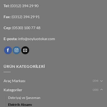
Tel:
(0312) 394 29 90
Fax:
(0312) 394 29 91
Cep:
(0530) 100 77 48
E-posta:
info@soyluotokar.com
ÜRÜN KATEGORILERI
Araç Markası
(204)
Kategoriler
(200)
Debriyaj ve Şanzıman
Elektrik Aksamı