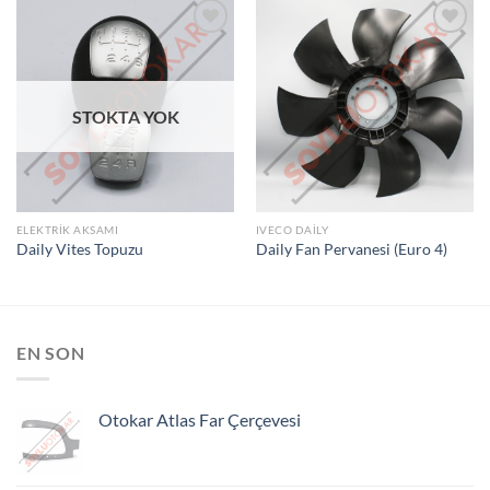
İSTEK
İSTEK
LISTEME
LISTEME
STOKTA YOK
EKLE
EKLE
ELEKTRIK AKSAMI
IVECO DAILY
Daily Vites Topuzu
Daily Fan Pervanesi (Euro 4)
EN SON
Otokar Atlas Far Çerçevesi