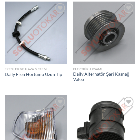
İSTEK
İSTEK
LISTEME
LISTEME
EKLE
EKLE
FRENLER VE HAVA SISTEMI
ELEKTRIK AKSAMI
Daily Alternatör Şarj Kasnağı
Daily Fren Hortumu Uzun Tip
Valeo
İSTEK
İSTEK
LISTEME
LISTEME
EKLE
EKLE