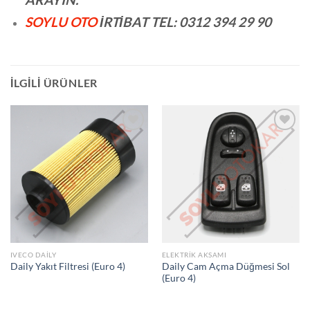
SOYLU OTO
İRTİBAT TEL: 0312 394 29 90
İLGILI ÜRÜNLER
İSTEK
İSTEK
LISTEME
LISTEME
EKLE
EKLE
IVECO DAILY
ELEKTRIK AKSAMI
Daily Cam Açma Düğmesi Sol
Daily Yakıt Filtresi (Euro 4)
(Euro 4)