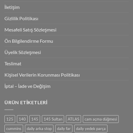
İletişim
Gizlilik Politikası
Mesafeli Satış Sözleşmesi
Ön Bilgilendirme Formu
Üyelik Sözleşmesi
Teslimat
Kişisel Verilerin Korunması Politikası
İptal – İade ve Değişim
ÜRÜN ETIKETLERI
125
140
145
145 Sultan
ATLAS
cam açma düğmesi
cummins
daily arka stop
daily far
daily yedek parça