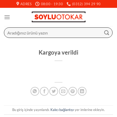
İçeriğe
ADRES
08:00 - 19:30
(0312) 394 29 90
atla
Ara:
Kargoya verildi
Bu giriş içinde yayınlandı.
Kalıcı bağlantıyı
yer imlerine ekleyin.