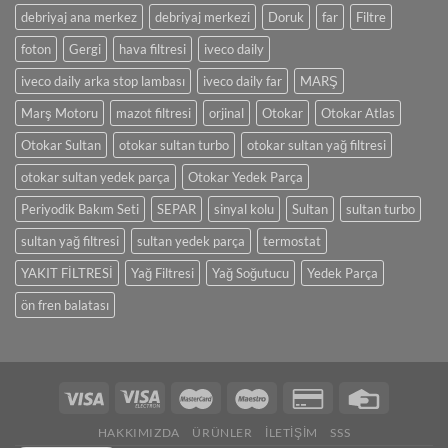
debriyaj ana merkez
debriyaj merkezi
Doruk
far
Filtre
foton
Gergi
hava filtresi
iveco daily
iveco daily arka stop lambası
iveco daily far
MARŞ
Marş Motoru
mazot filtresi
orjinal
Otokar
Otokar Atlas
Otokar Sultan
otokar sultan turbo
otokar sultan yağ filtresi
otokar sultan yedek parça
Otokar Yedek Parça
Periyodik Bakım Seti
SEPAR
sinyal kolu
Sultan
sultan turbo
sultan yağ filtresi
sultan yedek parça
termostat
YAKIT FİLTRESİ
Yağ Filtresi
Yağ Soğutucu
Yedek Parça
ön fren balatası
HAKKIMIZDA
ÜRÜNLER
İLETIŞIM
SSS