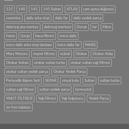
125
140
145
145 Sultan
ATLAS
cam açma düğmesi
cummins
daily arka stop
daily far
daily yedek parça
debriyaj ana merkez
debriyaj merkezi
Doruk
far
Filtre
foton
Gergi
hava filtresi
iveco daily
iveco daily arka stop lambası
iveco daily far
MARŞ
Marş Motoru
mazot filtresi
orjinal
Otokar
Otokar Atlas
Otokar Sultan
otokar sultan turbo
otokar sultan yağ filtresi
otokar sultan yedek parça
Otokar Yedek Parça
Periyodik Bakım Seti
SEPAR
sinyal kolu
Sultan
sultan turbo
sultan yağ filtresi
sultan yedek parça
termostat
YAKIT FİLTRESİ
Yağ Filtresi
Yağ Soğutucu
Yedek Parça
ön fren balatası