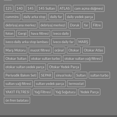
125
140
145
145 Sultan
ATLAS
cam açma düğmesi
cummins
daily arka stop
daily far
daily yedek parça
debriyaj ana merkez
debriyaj merkezi
Doruk
far
Filtre
foton
Gergi
hava filtresi
iveco daily
iveco daily arka stop lambası
iveco daily far
MARŞ
Marş Motoru
mazot filtresi
orjinal
Otokar
Otokar Atlas
Otokar Sultan
otokar sultan turbo
otokar sultan yağ filtresi
otokar sultan yedek parça
Otokar Yedek Parça
Periyodik Bakım Seti
SEPAR
sinyal kolu
Sultan
sultan turbo
sultan yağ filtresi
sultan yedek parça
termostat
YAKIT FİLTRESİ
Yağ Filtresi
Yağ Soğutucu
Yedek Parça
ön fren balatası