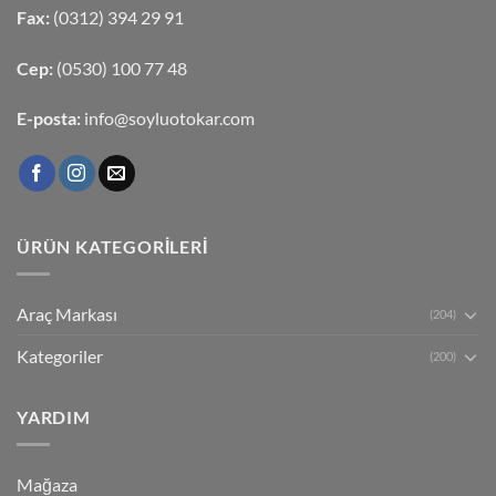
Fax:
(0312) 394 29 91
Cep:
(0530) 100 77 48
E-posta:
info@soyluotokar.com
ÜRÜN KATEGORILERI
Araç Markası
(204)
Kategoriler
(200)
YARDIM
Mağaza