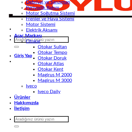
Debriyaj ve Şanzıman
Periyodik Bakım
Motor Soğutma Sistemi
Frenler ve Hava Sistemi
Motor Sistemi
Elektrik Aksamı
Araç Markası
Ara:
Otokar
Otokar Sultan
Otokar Tempo
Giriş Yap
Otokar Doruk
Otokar Atlas
Otokar Kent
Magirus M 2000
Magirus M 3000
Iveco
Iveco Daily
Ürünler
Hakkımızda
İletişim
Ara: