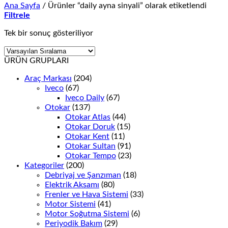
Ana Sayfa
/
Ürünler “daily ayna sinyali” olarak etiketlendi
Filtrele
Tek bir sonuç gösteriliyor
ÜRÜN GRUPLARI
Araç Markası
(204)
Iveco
(67)
Iveco Daily
(67)
Otokar
(137)
Otokar Atlas
(44)
Otokar Doruk
(15)
Otokar Kent
(11)
Otokar Sultan
(91)
Otokar Tempo
(23)
Kategoriler
(200)
Debriyaj ve Şanzıman
(18)
Elektrik Aksamı
(80)
Frenler ve Hava Sistemi
(33)
Motor Sistemi
(41)
Motor Soğutma Sistemi
(6)
Periyodik Bakım
(29)