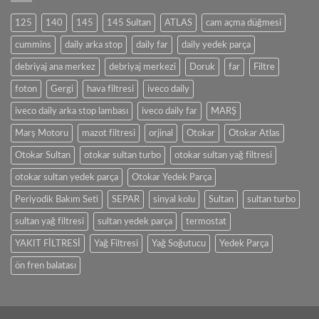
125
140
145
145 Sultan
ATLAS
cam açma düğmesi
cummins
daily arka stop
daily far
daily yedek parça
debriyaj ana merkez
debriyaj merkezi
Doruk
far
Filtre
foton
Gergi
hava filtresi
iveco daily
iveco daily arka stop lambası
iveco daily far
MARŞ
Marş Motoru
mazot filtresi
orjinal
Otokar
Otokar Atlas
Otokar Sultan
otokar sultan turbo
otokar sultan yağ filtresi
otokar sultan yedek parça
Otokar Yedek Parça
Periyodik Bakım Seti
SEPAR
sinyal kolu
Sultan
sultan turbo
sultan yağ filtresi
sultan yedek parça
termostat
YAKIT FİLTRESİ
Yağ Filtresi
Yağ Soğutucu
Yedek Parça
ön fren balatası